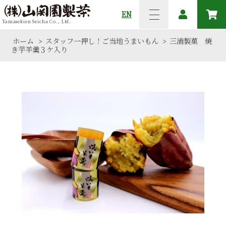
EN
Yamasekien Seicha Co., Ltd.
ホーム
スタッフ一押し！ご当地うまいもん
三浦製菓 焼
>
>
き芋羊羹３ケ入り