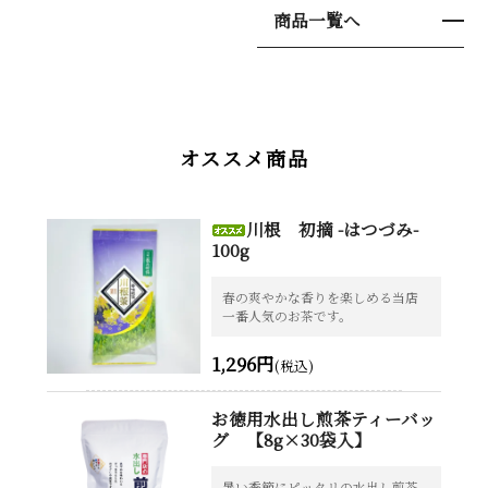
商品一覧へ
オススメ商品
川根 初摘 -はつづみ-
100g
春の爽やかな香りを楽しめる当店
一番人気のお茶です。
1,296円
(税込)
お徳用水出し煎茶ティーバッ
グ 【8g×30袋入】
暑い季節にピッタリの水出し煎茶