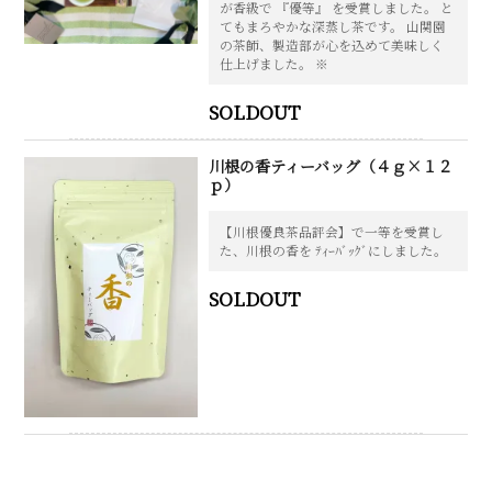
が香級で 『優等』 を受賞しました。 と
てもまろやかな深蒸し茶です。 山関園
の茶師、製造部が心を込めて美味しく
仕上げました。 ※
SOLDOUT
川根の香ティーバッグ（４ｇ×１２
ｐ）
【川根優良茶品評会】で一等を受賞し
た、川根の香を ﾃｨｰﾊﾞｯｸﾞにしました。
SOLDOUT