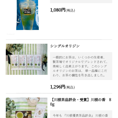
1,080円
(税込)
シングルオリジン
一般的にお茶は、いくつかの生産者、
製茶場でオリジナルでブレンドされて、
美味しく出来上がります。 このシング
ルオリジンのお茶は、 単一品種にこだ
わり、お茶の個性を引き出しました。
1,296円
(税込)
【川根茶品評会・受賞】川根の香 8
0g
今年も 『川根優良茶品評会』 川根の香