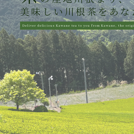
美味しい川根茶をあな
Deliver delicious Kawane tea to you from Kawane, the origi