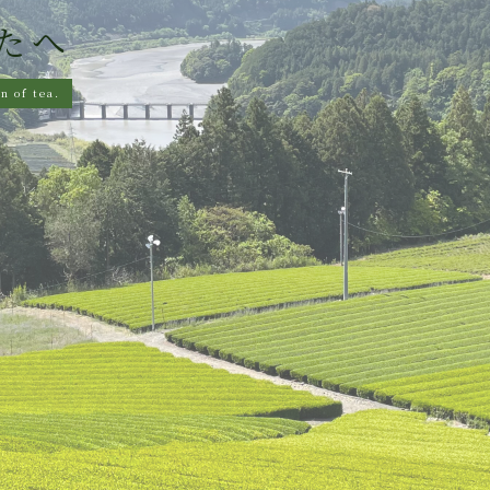
たへ
n of tea.