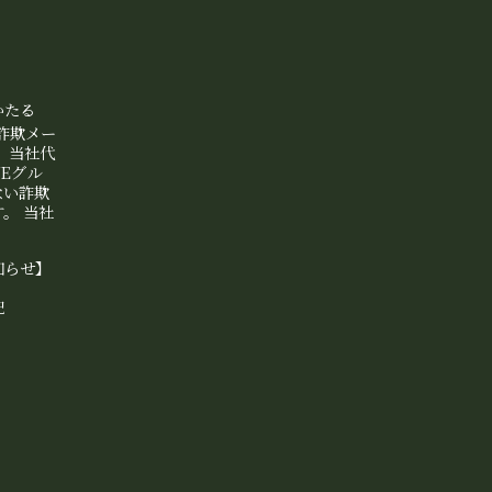
かたる
等詐欺メー
、当社代
NEグル
ない詐欺
。 当社
知らせ】
記