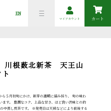
EN
カート
マイアカウント
 川根薮北新茶 天王山
フト
から５月初旬にかけ、新芽の適期に摘み採り、 旬の味わ
います。 豊潤なコク、上品な甘さ、ほど良い渋味との釣
はの中蒸し煎茶です。 ※発売日は天候などにより前後する