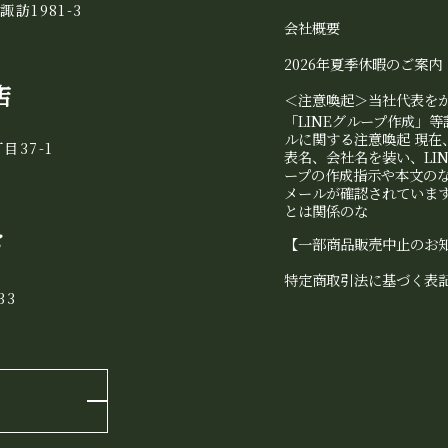
諏訪1981-3
会社概要
2026年夏季休暇のご案内
店
＜注意喚起＞当社代表を
「LINEグループ作成」
ルに関する注意喚起 現在
目37-1
表名、会社名を装い、LI
ープの作成指示や本文の
メールが確認されています
とは関係のな
き
【一部商品販売中止のお
特定商取引法に基づく表
33