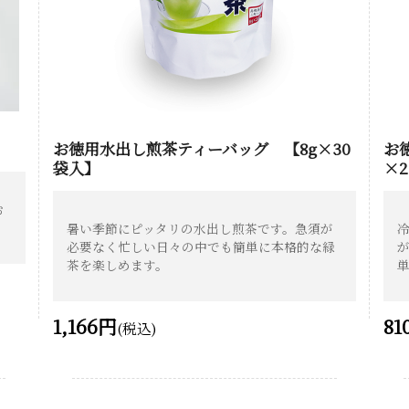
お徳用水出し煎茶ティーバッグ 【8g×30
お
袋入】
×
お
暑い季節にピッタリの水出し煎茶です。急須が
必要なく忙しい日々の中でも簡単に本格的な緑
茶を楽しめます。
1,166円
81
(税込)