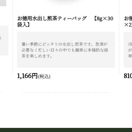
お徳用水出し煎茶ティーバッグ 【8g×30
お
袋入】
×
お
暑い季節にピッタリの水出し煎茶です。急須が
必要なく忙しい日々の中でも簡単に本格的な緑
茶を楽しめます。
1,166円
81
(税込)