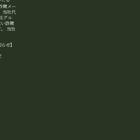
等詐欺メー
、当社代
NEグル
ない詐欺
。 当社
知らせ】
記