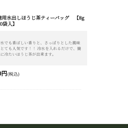
徳用水出しほうじ茶ティーバッグ 【8g
20袋入】
冷水でも香ばしい香りと、さっぱりとした風味
がとても人気です！！ 冷水を入れるだけで、簡
単に冷たいほうじ茶が出来ます。
0円
(税込)