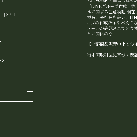
「LINEグループ作成」
ルに関する注意喚起 現在
目37-1
表名、会社名を装い、LI
ープの作成指示や本文の
メールが確認されています
とは関係のな
き
【一部商品販売中止のお
特定商取引法に基づく表
33