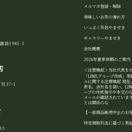
メルマガ登録・解除
美味しいお茶の淹れ方
いっぷく茶処やませき
ギャラリーやませき
諏訪1981-3
会社概要
2026年夏季休暇のご案内
店
＜注意喚起＞当社代表を
「LINEグループ作成」
ルに関する注意喚起 現在
目37-1
表名、会社名を装い、LI
ープの作成指示や本文の
メールが確認されています
とは関係のな
き
【一部商品販売中止のお
特定商取引法に基づく表
33