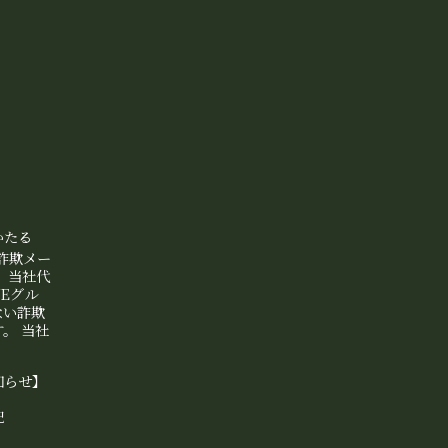
かたる
等詐欺メー
、当社代
NEグル
ない詐欺
。 当社
知らせ】
記