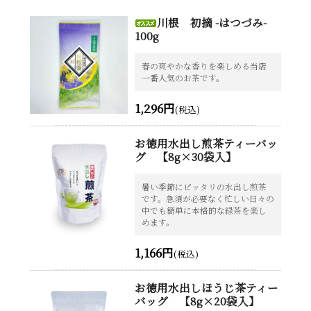
川根 初摘 -はつづみ-
100g
春の爽やかな香りを楽しめる当店
一番人気のお茶です。
1,296円
(税込)
お徳用水出し煎茶ティーバッ
グ 【8g×30袋入】
暑い季節にピッタリの水出し煎茶
です。急須が必要なく忙しい日々の
中でも簡単に本格的な緑茶を楽し
めます。
1,166円
(税込)
お徳用水出しほうじ茶ティー
バッグ 【8g×20袋入】