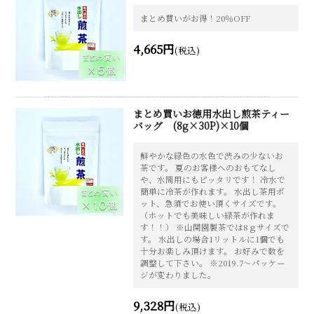
まとめ買いがお得！20％OFF
4,665円
(税込)
まとめ買いお徳用水出し煎茶ティー
バッグ (8g×30P)×10個
鮮やかな緑色の水色で渋みの少ないお
茶です。 夏のお客様へのおもてなし
や、水筒用にもピッタリです！ 冷水で
簡単に冷茶が作れます。 水出し茶用ポ
ット、急須でお使い頂くサイズです。
（ホットでも美味しい緑茶が作れま
す！！） ※山関園製茶では8ｇサイズで
す。 水出しの場合1リットルに1個でも
十分お楽しみ頂けます。 お好みで数を
調整して下さい。 ※2019.7～パッケー
ジが変わりました。
9,328円
(税込)