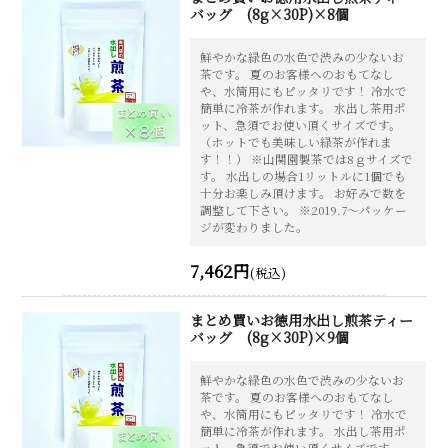
バッグ (8g×30P)×8個
鮮やかな緑色の水色で渋みの少ないお
茶です。 夏のお客様へのおもてなし
や、水筒用にもピッタリです！ 冷水で
簡単に冷茶が作れます。 水出し茶用ポ
ット、急須でお使い頂くサイズです。
（ホットでも美味しい緑茶が作れま
す！！） ※山関園製茶では8ｇサイズで
す。 水出しの場合1リットルに1個でも
十分お楽しみ頂けます。 お好みで数を
調整して下さい。 ※2019.7～パッケー
ジが変わりました。
7,462円
(税込)
まとめ買いお徳用水出し煎茶ティー
バッグ (8g×30P)×9個
鮮やかな緑色の水色で渋みの少ないお
茶です。 夏のお客様へのおもてなし
や、水筒用にもピッタリです！ 冷水で
簡単に冷茶が作れます。 水出し茶用ポ