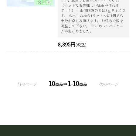
ット、急須でお使い頂くサイズです。
（ホットでも美味しい緑茶が作れま
す！！） ※山関園製茶では8ｇサイズで
す。 水出しの場合1リットルに1個でも
十分お楽しみ頂けます。 お好みで数を
調整して下さい。 ※2019.7～パッケー
ジが変わりました。
8,395円
(税込)
10
1-10
前のページ
次のページ
商品中
商品