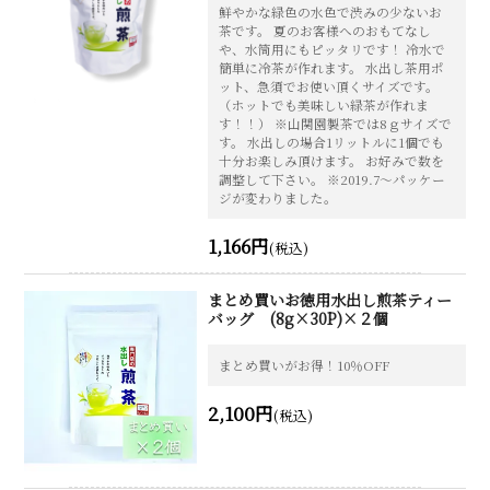
鮮やかな緑色の水色で渋みの少ないお
茶です。 夏のお客様へのおもてなし
や、水筒用にもピッタリです！ 冷水で
簡単に冷茶が作れます。 水出し茶用ポ
ット、急須でお使い頂くサイズです。
（ホットでも美味しい緑茶が作れま
す！！） ※山関園製茶では8ｇサイズで
す。 水出しの場合1リットルに1個でも
十分お楽しみ頂けます。 お好みで数を
調整して下さい。 ※2019.7～パッケー
ジが変わりました。
1,166円
(税込)
まとめ買いお徳用水出し煎茶ティー
バッグ (8g×30P)×２個
まとめ買いがお得！10％OFF
2,100円
(税込)